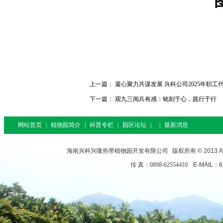
上一篇：
凝心聚力共谋发展 兴科公司2025年职
下一篇：
观九三阅兵有感：铭刻于心，践行于行
网站首页
|
植物园简介
|
科普专栏
|
园区论坛
|
|
最新消息
海南兴科兴隆热带植物园开发有限公司
版权所有 © 2013 All
传 真：0898-62554410
E-MAIL：6