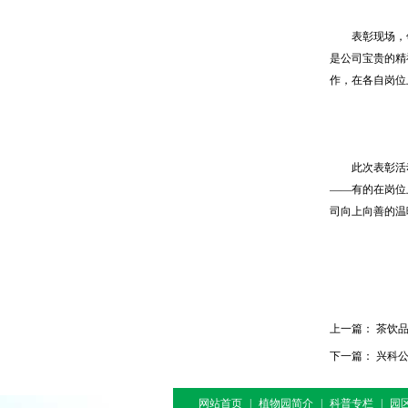
表彰现场，领
是公司宝贵的精
作，在各自岗位
此次表彰活动
——有的在岗位
司向上向善的温
上一篇：
茶饮品
下一篇：
兴科公
网站首页
|
植物园简介
|
科普专栏
|
园