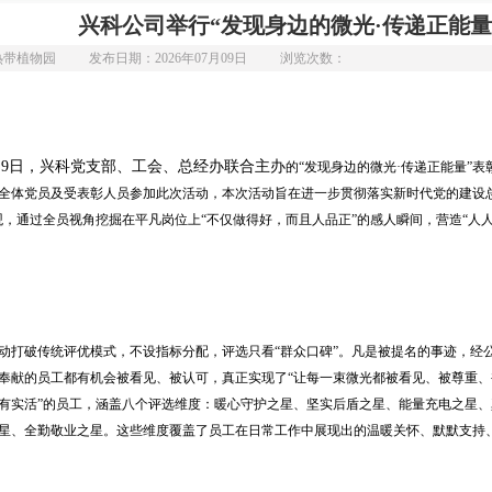
兴科公司举行“发现身边的微光·传递正能量
热带植物园
发布日期：2026年07月09日
浏览次数：
7月9日，兴科党支部、工会、总经办联合主办
的
“发现身边的微光·传递正能量”表
全体党员及受表彰人员参加此次活动，
本次活动旨在进一步贯彻落实新时代党的建设
观，通过全员视角挖掘在平凡岗位上“不仅做得好，而且人品正”的感人瞬间，营造“人
打破传统评优模式，不设指标分配，评选只看
“群众口碑”。凡是被提名的事迹，经
奉献的员工都有机会被看见、被认可，真正实现了“让每一束微光都被看见、被尊重、
有实活”的员工，涵盖八个评选维度：暖心守护之星、坚实后盾之星、能量充电之星、
星、全勤敬业之星。这些维度覆盖了员工在日常工作中展现出的温暖关怀、默默支持