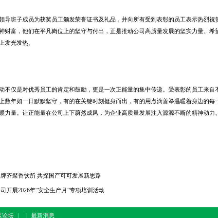
导班子成员为获奖员工颁发荣誉证书及礼品，并向所有受到表彰的员工表示热烈祝贺
神财富，他们在平凡岗位上的坚守与付出，正是推动公司高质量发展的坚实力量。希
上发光发热。
不仅是对优秀员工的肯定和鼓励，更是一次正能量的集中传递。受表彰的员工来自不
上数年如一日默默坚守，有的在关键时刻挺身而出，有的用点滴善举温暖着身边的每
暖力量。让正能量在公司上下蔚然成风，为企业高质量发展注入源源不断的精神动力
牌齐聚香饮所 共探国产可可发展新思路
司开展2026年“安全生产月”专项培训活动
区论坛
|
|
最新消息