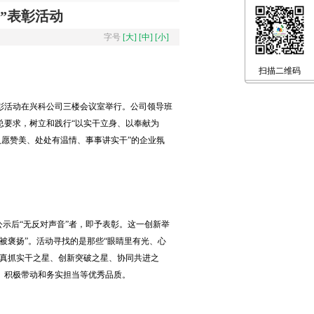
”表彰活动
字号
[大]
[中]
[小]
扫描二维码
彰活动在
兴科公司三楼会议室举行。公司领导班
总要求，树立和践行
“以实干立身、以奉献为
人愿赞美、处处有温情、事事讲实干”的企业氛
公示后“无反对声音”者，即予表彰。这一创新举
被褒扬”。活动寻找的是那些“眼睛里有光、心
真抓实干之星
、创新突破之星、协同共进之
、积极带动和务实担当等优秀品质。